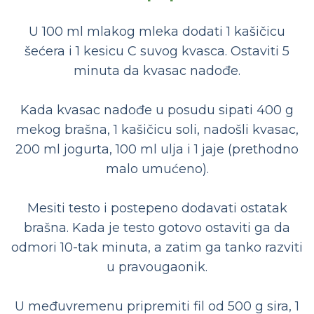
U 100 ml mlakog mleka dodati 1 kašičicu
šećera i 1 kesicu C suvog kvasca. Ostaviti 5
minuta da kvasac nadođe.
Kada kvasac nadođe u posudu sipati 400 g
mekog brašna, 1 kašičicu soli, nadošli kvasac,
200 ml jogurta, 100 ml ulja i 1 jaje (prethodno
malo umućeno).
Mesiti testo i postepeno dodavati ostatak
brašna. Kada je testo gotovo ostaviti ga da
odmori 10-tak minuta, a zatim ga tanko razviti
u pravougaonik.
U međuvremenu pripremiti fil od 500 g sira, 1