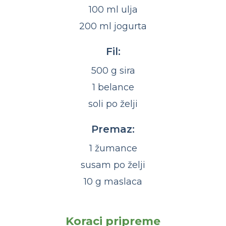
100 ml ulja
200 ml jogurta
Fil:
500 g sira
1 belance
soli po želji
Premaz:
1 žumance
susam po želji
10 g maslaca
Koraci pripreme