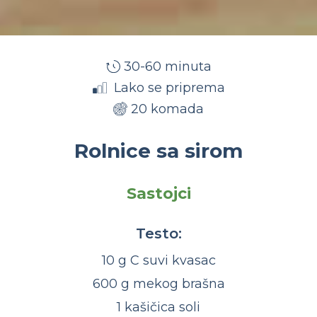
30-60 minuta
Lako se priprema
20 komada
Rolnice sa sirom
Sastojci
Testo:
10 g C suvi kvasac
600 g mekog brašna
1 kašičica soli