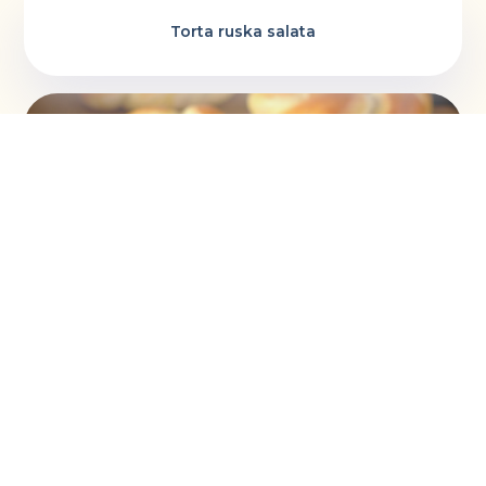
Torta ruska salata
Vaskršnja gnezda i farbanje lukovinom