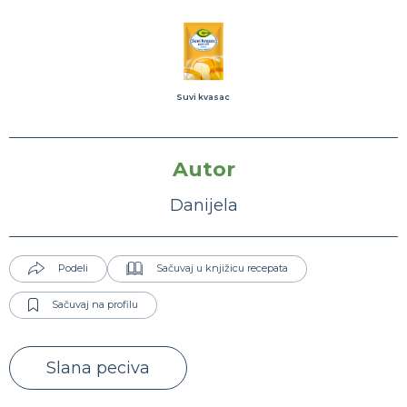
Suvi kvasac
Autor
Danijela
Podeli
Sačuvaj u knjižicu recepata
Sačuvaj na profilu
Slana peciva