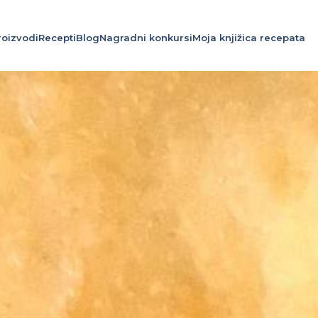
roizvodi
Recepti
Blog
Nagradni konkursi
Moja knjižica recepata