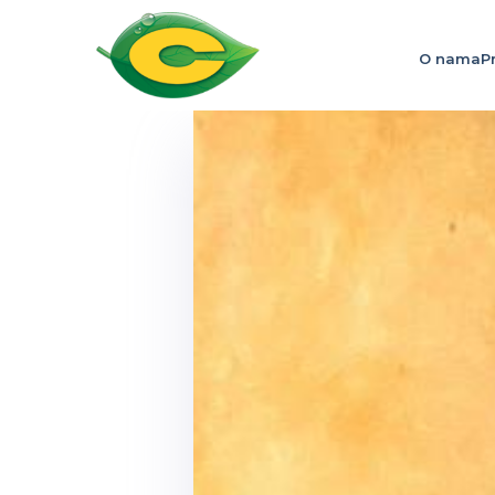
O nama
P