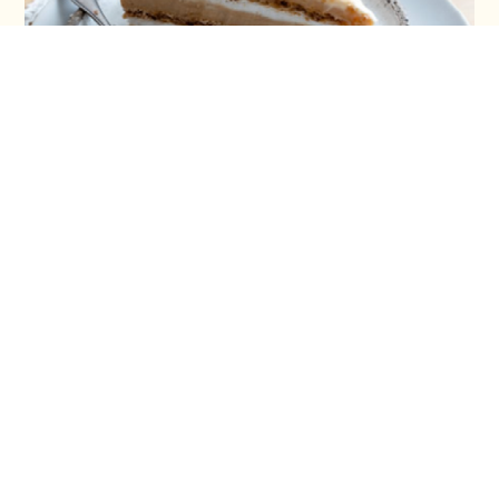
Šeherezada torta