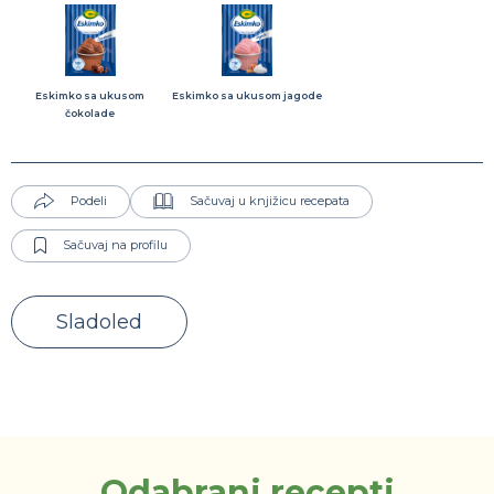
Eskimko sa ukusom
Eskimko sa ukusom jagode
čokolade
Podeli
Sačuvaj u knjižicu recepata
Sačuvaj na profilu
Sladoled
Odabrani recepti