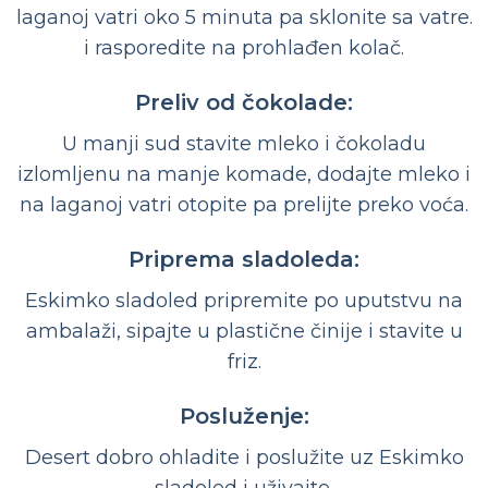
laganoj vatri oko 5 minuta pa sklonite sa vatre.
i rasporedite na prohlađen kolač.
Preliv od čokolade:
U manji sud stavite mleko i čokoladu
izlomljenu na manje komade, dodajte mleko i
na laganoj vatri otopite pa prelijte preko voća.
Priprema sladoleda:
Eskimko sladoled pripremite po uputstvu na
ambalaži, sipajte u plastične činije i stavite u
friz.
Posluženje:
Desert dobro ohladite i poslužite uz Eskimko
sladoled i uživajte.