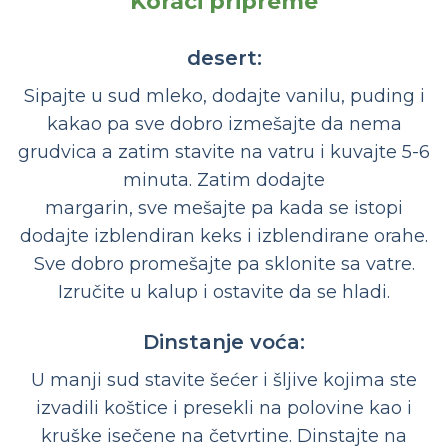
Koraci pripreme
desert:
Sipajte u sud mleko, dodajte vanilu, puding i
kakao pa sve dobro izmešajte da nema
grudvica a zatim stavite na vatru i kuvajte 5-6
minuta. Zatim dodajte
margarin, sve mešajte pa kada se istopi
dodajte izblendiran keks i izblendirane orahe.
Sve dobro promešajte pa sklonite sa vatre.
Izručite u kalup i ostavite da se hladi.
Dinstanje voća:
U manji sud stavite šećer i šljive kojima ste
izvadili koštice i presekli na polovine kao i
kruške isečene na četvrtine. Dinstajte na