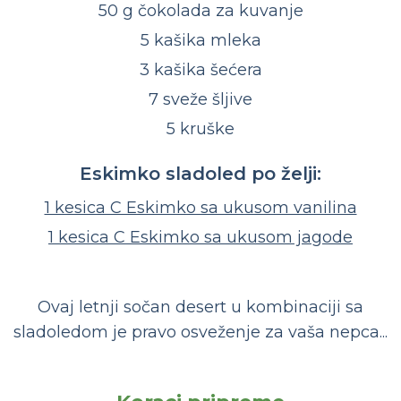
50 g čokolada za kuvanje
5 kašika mleka
3 kašika šećera
7 sveže šljive
5 kruške
Eskimko sladoled po želji:
1 kesica C Eskimko sa ukusom vanilina
1 kesica C Eskimko sa ukusom jagode
Ovaj letnji sočan desert u kombinaciji sa
sladoledom je pravo osveženje za vaša nepca...