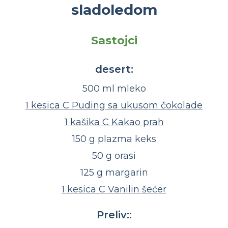
sladoledom
Sastojci
desert:
500 ml mleko
1 kesica C Puding sa ukusom čokolade
1 kašika C Kakao prah
150 g plazma keks
50 g orasi
125 g margarin
1 kesica C Vanilin šećer
Preliv::