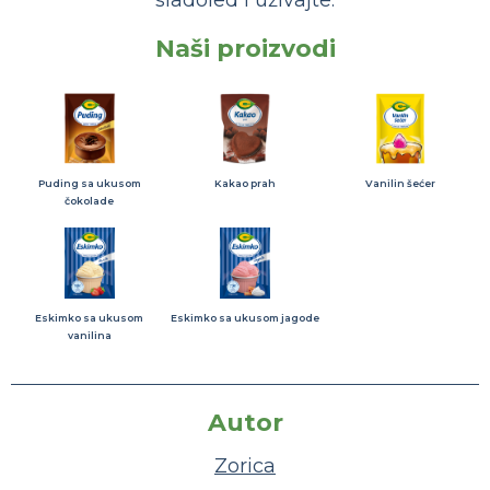
Naši proizvodi
Puding sa ukusom
Kakao prah
Vanilin šećer
čokolade
Eskimko sa ukusom
Eskimko sa ukusom jagode
vanilina
Autor
Zorica