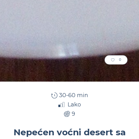
0
30-60 min
Lako
9
Nepećen voćni desert sa