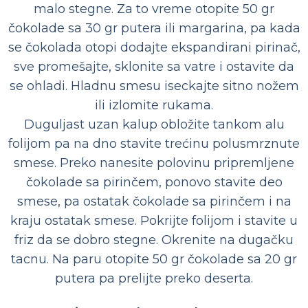
malo stegne. Za to vreme otopite 50 gr
čokolade sa 30 gr putera ili margarina, pa kada
se čokolada otopi dodajte ekspandirani pirinač,
sve promešajte, sklonite sa vatre i ostavite da
se ohladi. Hladnu smesu iseckajte sitno nožem
ili izlomite rukama.
Duguljast uzan kalup obložite tankom alu
folijom pa na dno stavite trećinu polusmrznute
smese. Preko nanesite polovinu pripremljene
čokolade sa pirinčem, ponovo stavite deo
smese, pa ostatak čokolade sa pirinčem i na
kraju ostatak smese. Pokrijte folijom i stavite u
friz da se dobro stegne. Okrenite na dugačku
tacnu. Na paru otopite 50 gr čokolade sa 20 gr
putera pa prelijte preko deserta.