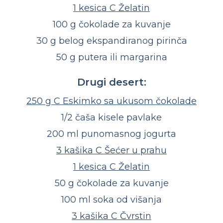
1 kesica C Želatin
100 g čokolade za kuvanje
30 g belog ekspandiranog pirinča
50 g putera ili margarina
Drugi desert:
250 g C Eskimko sa ukusom čokolade
1/2 čaša kisele pavlake
200 ml punomasnog jogurta
3 kašika C Šećer u prahu
1 kesica C Želatin
50 g čokolade za kuvanje
100 ml soka od višanja
3 kašika C Čvrstin