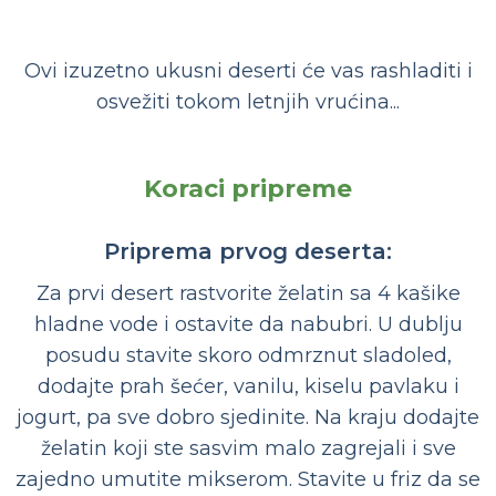
Ovi izuzetno ukusni deserti će vas rashladiti i
osvežiti tokom letnjih vrućina...
Koraci pripreme
Priprema prvog deserta:
Za prvi desert rastvorite želatin sa 4 kašike
hladne vode i ostavite da nabubri. U dublju
posudu stavite skoro odmrznut sladoled,
dodajte prah šećer, vanilu, kiselu pavlaku i
jogurt, pa sve dobro sjedinite. Na kraju dodajte
želatin koji ste sasvim malo zagrejali i sve
zajedno umutite mikserom. Stavite u friz da se