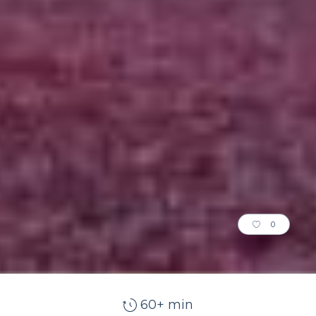
0
60+ min