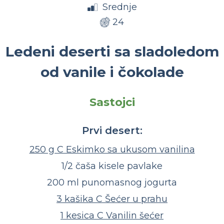
Srednje
24
Ledeni deserti sa sladoledom
od vanile i čokolade
Sastojci
Prvi desert:
250 g C Eskimko sa ukusom vanilina
1/2 čaša kisele pavlake
200 ml punomasnog jogurta
3 kašika C Šećer u prahu
1 kesica C Vanilin šećer