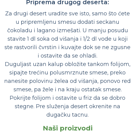
Priprema drugog deserta:
Za drugi desert uradite sve isto, samo što ćete
u pripremljenu smesu dodati seckanu
čokoladu i lagano izmešati. U manju posudu
stavite 1 dl soka od višanja i 1/2 dl vode u koji
ste rastvorili čvrstin i kuvajte dok se ne zgusne
i ostavite da se ohladi.
Duguljast uzan kalup obložite tankom folijom,
sipajte trećinu polusmrznute smese, preko
nanesite polovinu želea od višanja, ponovo red
smese, pa žele i na kraju ostatak smese.
Pokrijte folijom i ostavite u friz da se dobro
stegne. Pre služenja desert okrenite na
dugačku tacnu.
Naši proizvodi