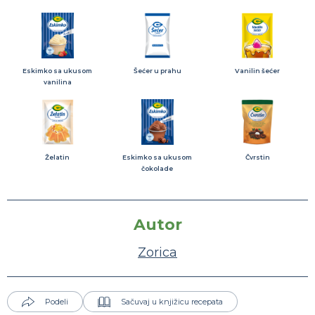
Eskimko sa ukusom
Šećer u prahu
Vanilin šećer
vanilina
Želatin
Eskimko sa ukusom
Čvrstin
čokolade
Autor
Zorica
Podeli
Sačuvaj u knjižicu recepata