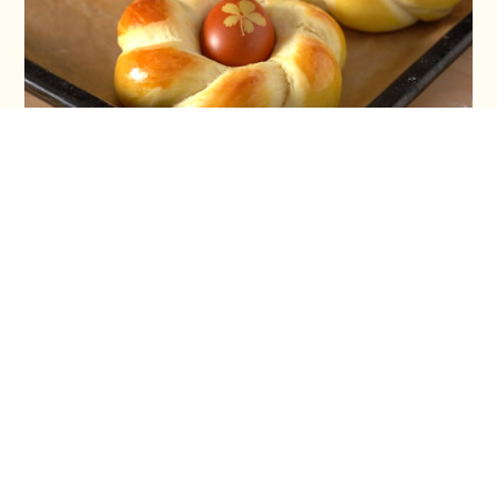
Vaskršnja gnezda i farbanje lukovinom