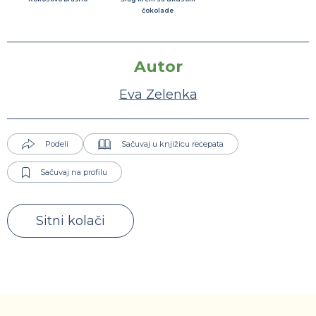
čokolade
Autor
Eva Zelenka
Podeli
Sačuvaj u knjižicu recepata
Sačuvaj na profilu
Sitni kolači