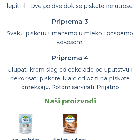
lepiti ih. Dve po dve dok se piskote ne utrose.
Priprema 3
Svaku piskotu umacemo u mleko i pospemo
kokosom.
Priprema 4
Ulupati krem slag od cokolade po uputstvu i
dekorisati piskote. Malo odloziti da piskote
omeksaju. Potom servirati. Prijatno
Naši proizvodi
Kokosovo brašno
Šlag krem sa ukusom