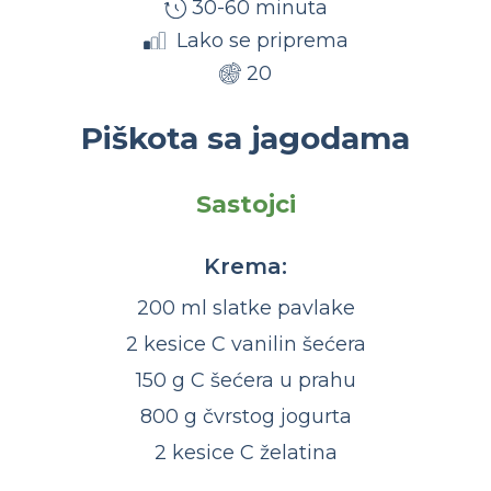
30-60 minuta
Lako se priprema
20
Piškota sa jagodama
Sastojci
Krema:
200 ml slatke pavlake
2 kesice C vanilin šećera
150 g C šećera u prahu
800 g čvrstog jogurta
2 kesice C želatina