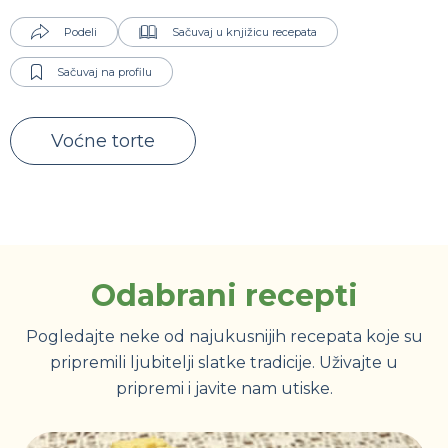
Podeli
Sačuvaj u knjižicu recepata
Sačuvaj na profilu
Voćne torte
Odabrani recepti
Pogledajte neke od najukusnijih recepata koje su
pripremili ljubitelji slatke tradicije. Uživajte u
pripremi i javite nam utiske.