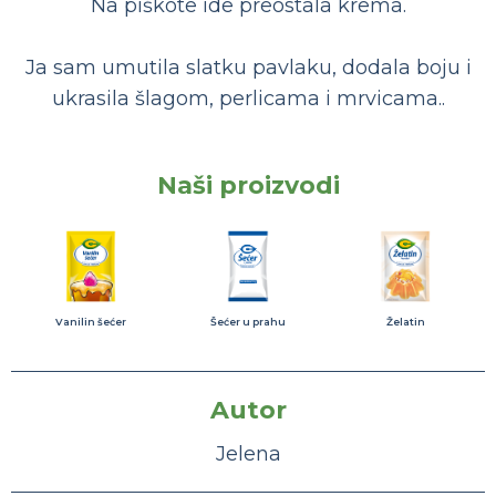
Na piškote ide preostala krema.
Ja sam umutila slatku pavlaku, dodala boju i
ukrasila šlagom, perlicama i mrvicama..
Naši proizvodi
Vanilin šećer
Šećer u prahu
Želatin
Autor
Jelena