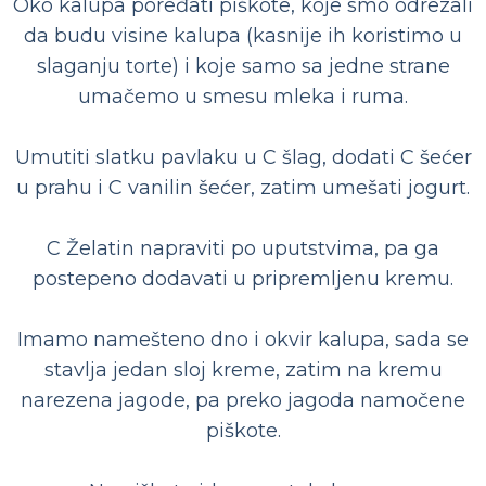
Oko kalupa poređati piškote, koje smo odrezali
da budu visine kalupa (kasnije ih koristimo u
slaganju torte) i koje samo sa jedne strane
umačemo u smesu mleka i ruma.
Umutiti slatku pavlaku u C šlag, dodati C šećer
u prahu i C vanilin šećer, zatim umešati jogurt.
C Želatin napraviti po uputstvima, pa ga
postepeno dodavati u pripremljenu kremu.
Imamo namešteno dno i okvir kalupa, sada se
stavlja jedan sloj kreme, zatim na kremu
narezena jagode, pa preko jagoda namočene
piškote.