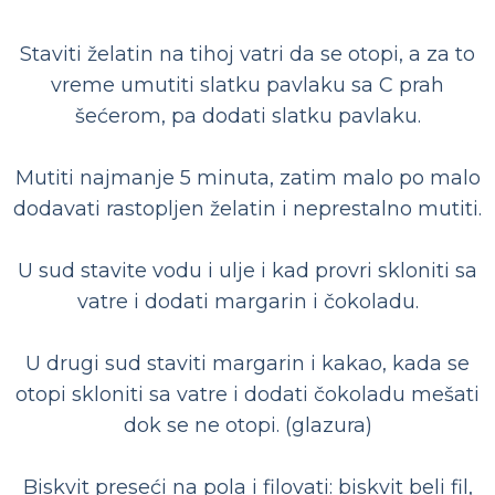
Staviti želatin na tihoj vatri da se otopi, a za to
vreme umutiti slatku pavlaku sa C prah
šećerom, pa dodati slatku pavlaku.
Mutiti najmanje 5 minuta, zatim malo po malo
dodavati rastopljen želatin i neprestalno mutiti.
U sud stavite vodu i ulje i kad provri skloniti sa
vatre i dodati margarin i čokoladu.
U drugi sud staviti margarin i kakao, kada se
otopi skloniti sa vatre i dodati čokoladu mešati
dok se ne otopi. (glazura)
Biskvit preseći na pola i filovati: biskvit beli fil,