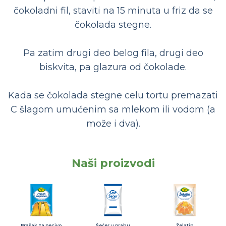
čokoladni fil, staviti na 15 minuta u friz da se
čokolada stegne.
Pa zatim drugi deo belog fila, drugi deo
biskvita, pa glazura od čokolade.
Kada se čokolada stegne celu tortu premazati
C šlagom umućenim sa mlekom ili vodom (a
može i dva).
Naši proizvodi
Prašak za pecivo
Šećer u prahu
Želatin