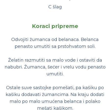
C šlag
Koraci pripreme
Odvojiti žumanca od belanaca. Belanca
penasto umutiti sa prstohvatom soli.
Želatin razmutiti sa malo vode i ostaviti da
nabubri. Žumanca, šećer i vrelu vodu penasto
umutiti.
Ostale suve sastojke pomešati, pa kašiku po
kašiku dodavati žumancima. Na kraju dodati
malo po malo umućena belanca i polako
mešati kašikom.