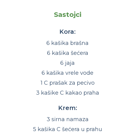
Sastojci
Kora:
6 kašika brašna
6 kašika šećera
6 jaja
6 kašika vrele vode
1 C prašak za pecivo
3 kašike C kakao praha
Krem:
3 sirna namaza
5 kašika C šećera u prahu