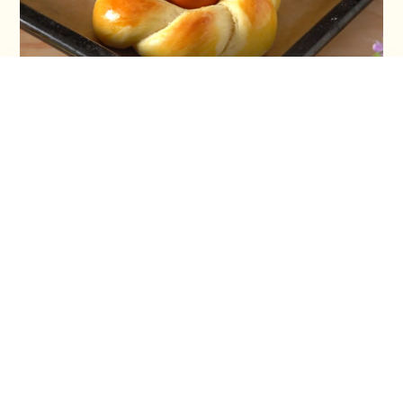
Vaskršnja gnezda i farbanje lukovinom