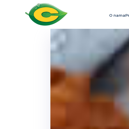
O nama
P