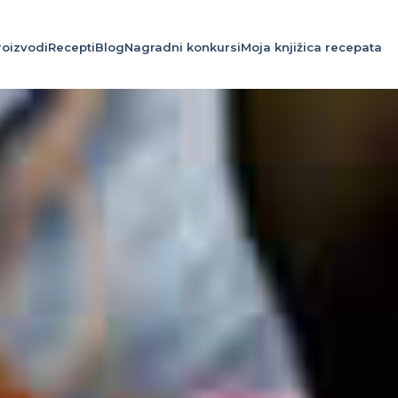
roizvodi
Recepti
Blog
Nagradni konkursi
Moja knjižica recepata