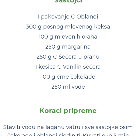
Sastojci
1 pakovanje C Oblandi
300 g posnog mlevenog keksa
100 g mlevenih oraha
250 g margarina
250 g C Šećera u prahu
1 kesica C Vanilin šećera
100 g crne čokolade
250 ml vode
Koraci pripreme
Staviti vodu na laganu vatru i sve sastojke osim
čokolade i oblandi sjediniti. Kuvati oko 5 min