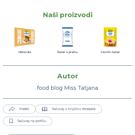
Naši proizvodi
Oblande
Šećer u prahu
Vanilin šećer
Autor
food blog Miss Tatjana
Podeli
Sačuvaj u knjižicu recepata
Sačuvaj na profilu