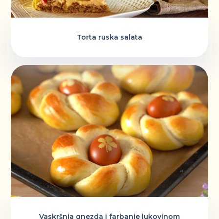
Torta ruska salata
Vaskršnja gnezda i farbanje lukovinom