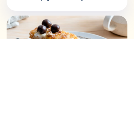
Šeherezada torta