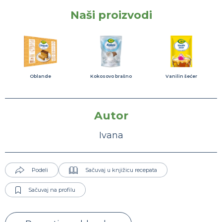
Naši proizvodi
Oblande
Kokosovo brašno
Vanilin šećer
Autor
Ivana
Podeli
Sačuvaj u knjižicu recepata
Sačuvaj na profilu