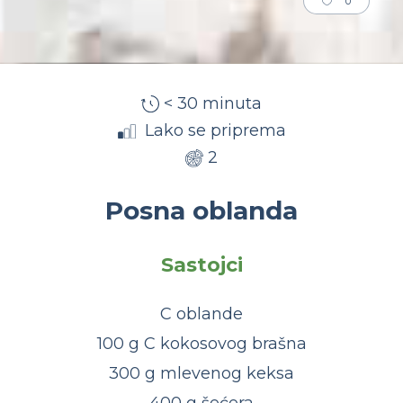
0
< 30 minuta
Lako se priprema
2
Posna oblanda
Sastojci
C oblande
100 g C kokosovog brašna
300 g mlevenog keksa