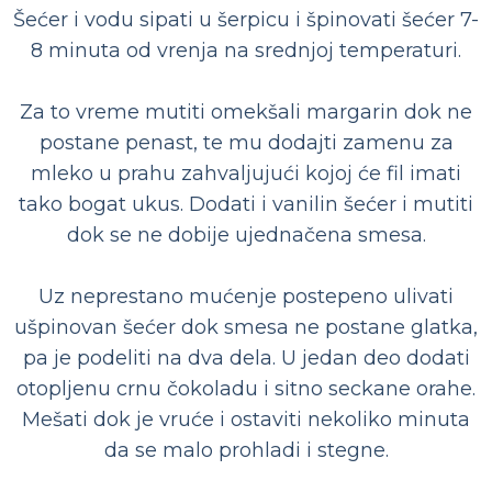
Šećer i vodu sipati u šerpicu i špinovati šećer 7-
8 minuta od vrenja na srednjoj temperaturi.
Za to vreme mutiti omekšali margarin dok ne
postane penast, te mu dodajti zamenu za
mleko u prahu zahvaljujući kojoj će fil imati
tako bogat ukus. Dodati i vanilin šećer i mutiti
dok se ne dobije ujednačena smesa.
Uz neprestano mućenje postepeno ulivati
ušpinovan šećer dok smesa ne postane glatka,
pa je podeliti na dva dela. U jedan deo dodati
otopljenu crnu čokoladu i sitno seckane orahe.
Mešati dok je vruće i ostaviti nekoliko minuta
da se malo prohladi i stegne.