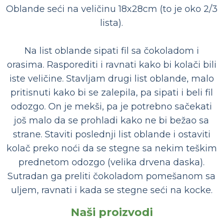
Oblande seći na veličinu 18x28cm (to je oko 2/3
lista).
Na list oblande sipati fil sa čokoladom i
orasima. Rasporediti i ravnati kako bi kolači bili
iste veličine. Stavljam drugi list oblande, malo
pritisnuti kako bi se zalepila, pa sipati i beli fil
odozgo. On je mekši, pa je potrebno sačekati
još malo da se prohladi kako ne bi bežao sa
strane. Staviti poslednji list oblande i ostaviti
kolač preko noći da se stegne sa nekim teškim
prednetom odozgo (velika drvena daska).
Sutradan ga preliti čokoladom pomešanom sa
uljem, ravnati i kada se stegne seći na kocke.
Naši proizvodi