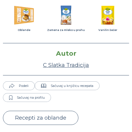
Oblande
Zamena za mleko u prahu
Vanilin šećer
Autor
C Slatka Tradicija
Podeli
Sačuvaj u knjižicu recepata
Sačuvaj na profilu
Recepti za oblande