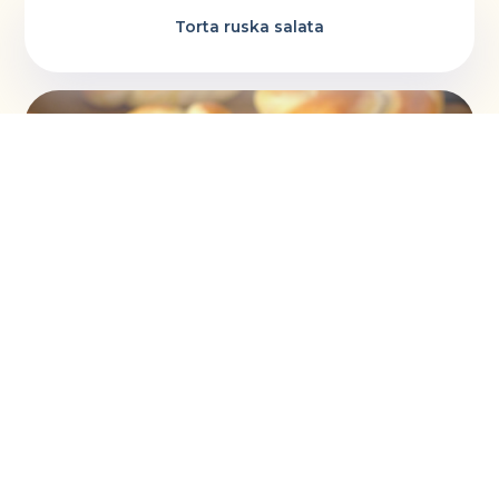
Torta ruska salata
Vaskršnja gnezda i farbanje lukovinom