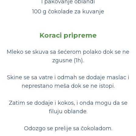
1 pakovanje oblandi
100 g čokolade za kuvanje
Koraci pripreme
Mleko se skuva sa šećerom polako dok se ne
zgusne (1h).
Skine se sa vatre i odmah se dodaje maslac i
neprestano meša dok se ne istopi.
Zatim se dodaje i kokos, i onda mogu da se
filuju oblande.
Odozgo se prelije sa čokoladom.