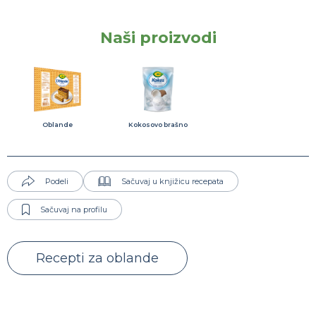
Naši proizvodi
Oblande
Kokosovo brašno
Podeli
Sačuvaj u knjižicu recepata
Sačuvaj na profilu
Recepti za oblande