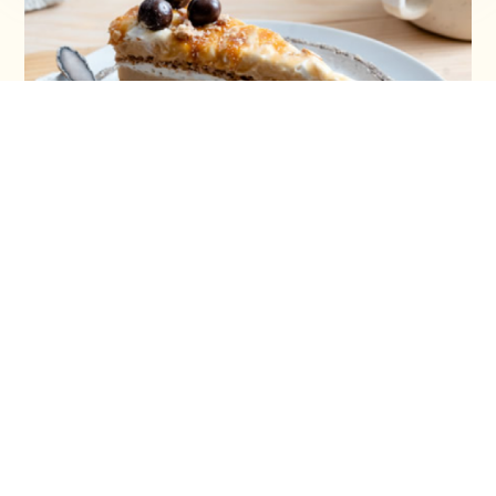
Šeherezada torta