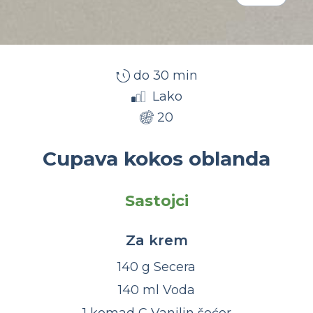
do 30 min
Lako
20
Cupava kokos oblanda
Sastojci
Za krem
140 g Secera
140 ml Voda
1 komad C Vanilin šećer