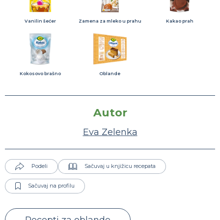
Vanilin šećer
Zamena za mleko u prahu
Kakao prah
Kokosovo brašno
Oblande
Autor
Eva Zelenka
Podeli
Sačuvaj u knjižicu recepata
Sačuvaj na profilu
Recepti za oblande