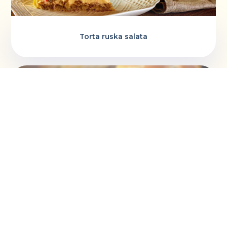
Torta ruska salata
Vaskršnja gnezda i farbanje lukovinom