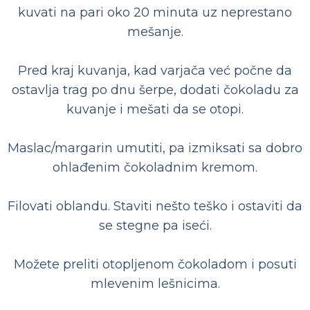
kuvati na pari oko 20 minuta uz neprestano
mešanje.
Pred kraj kuvanja, kad varjača već počne da
ostavlja trag po dnu šerpe, dodati čokoladu za
kuvanje i mešati da se otopi.
Maslac/margarin umutiti, pa izmiksati sa dobro
ohlađenim čokoladnim kremom.
Filovati oblandu. Staviti nešto teško i ostaviti da
se stegne pa iseći.
Možete preliti otopljenom čokoladom i posuti
mlevenim lešnicima.