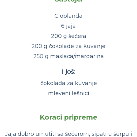
C oblanda
6 jaja
200 g šećera
200 g čokolade za kuvanje
250 g maslaca/margarina
I još:
čokolada za kuvanje
mleveni lešnici
Koraci pripreme
Jaja dobro umutiti sa šećerom, sipati u šerpu i