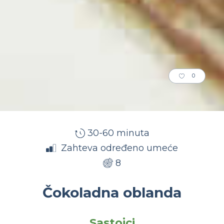
0
30-60 minuta
Zahteva određeno umeće
8
Čokoladna oblanda
Sastojci