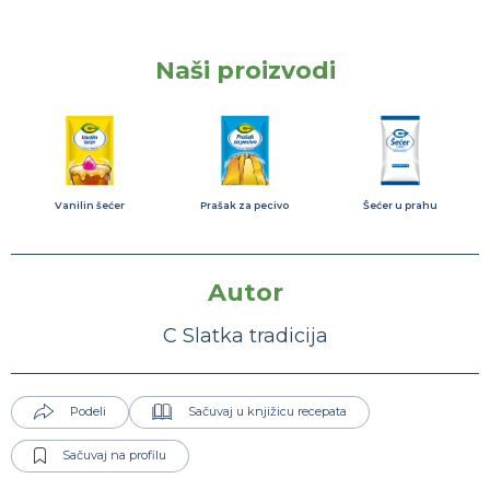
Naši proizvodi
Vanilin šećer
Prašak za pecivo
Šećer u prahu
Autor
C Slatka tradicija
Podeli
Sačuvaj u knjižicu recepata
Sačuvaj na profilu