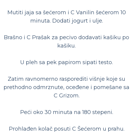
Mutiti jaja sa šećerom i C Vanilin šećerom 10
minuta. Dodati jogurt i ulje.
Brašno i C Prašak za pecivo dodavati kašiku po
kašiku.
U pleh sa pek papirom sipati testo.
Zatim ravnomerno rasporediti višnje koje su
prethodno odmrznute, oceđene i pomešane sa
C Grizom.
Peći oko 30 minuta na 180 stepeni.
Prohlađen kolač posuti C Šećerom u prahu.