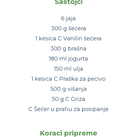
Sastojci
6 jaja
300 g šećera
1 kesica C Vanilin šećera
300 g brašna
180 ml jogurta
150 ml ulja
1 kesica C Praška za pecivo
500 g višanja
50 g C Griza
C Šećer u prahu za posipanje
Koraci pripreme