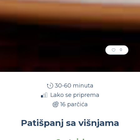
0
30-60 minuta
Lako se priprema
16 parčića
Patišpanj sa višnjama