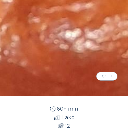
0
60+ min
Lako
12