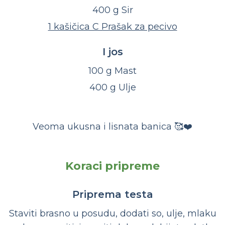
400 g Sir
1 kašičica C Prašak za pecivo
I jos
100 g Mast
400 g Ulje
Veoma ukusna i lisnata banica 🥰❤️
Koraci pripreme
Priprema testa
Staviti brasno u posudu, dodati so, ulje, mlaku