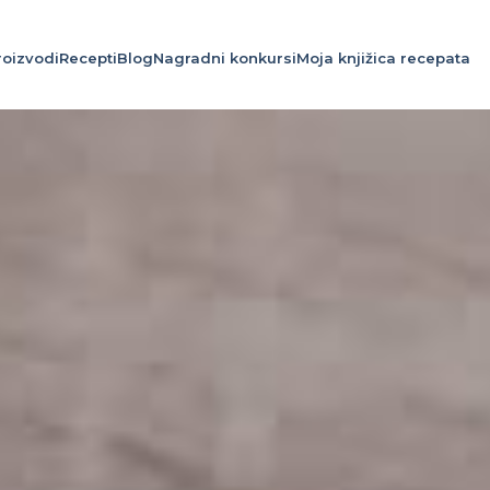
roizvodi
Recepti
Blog
Nagradni konkursi
Moja knjižica recepata