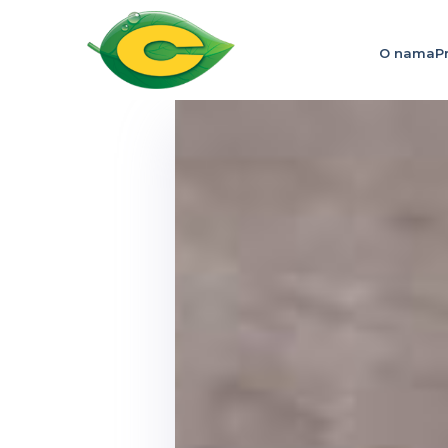
O nama
P