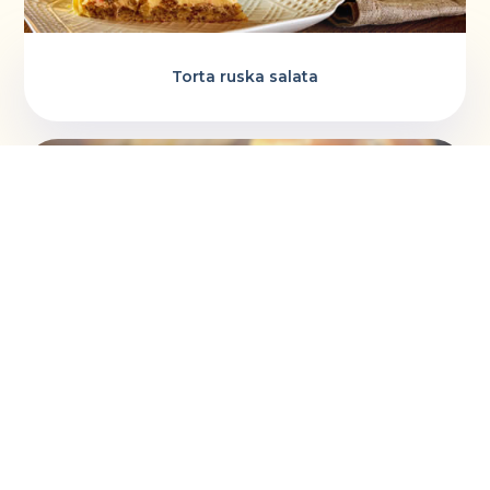
Torta ruska salata
Vaskršnja gnezda i farbanje lukovinom