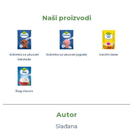
Naši proizvodi
Eskimko sa ukusom
Eskimko sa ukusom jagode
Vanilin šećer
čokolade
Šlag classic
Autor
Slađana