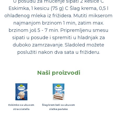
U posudu za mućenje sipati 2 kesice C
Eskimka, 1 kesicu (75 g) C Šlag krema, 0,5 l
ohlađenog mleka iz frižidera. Mutiti mikserom
najmanjom brzinom 1 min, zatim max.
brzinom još 5 - 7 min. Pripremljenu smesu
sipati u posude i spremiti u hladnjak za
duboko zamrzavanje. Sladoled možete
poslužiti nakon dva sata u frižideru.
Naši proizvodi
Eskimko sa ukusom
Šlag krem beli sa ukusom
stracciatella
slatke pavlake