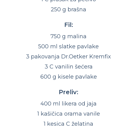
250 g brašna
Fil:
750 g malina
500 ml slatke pavlake
3 pakovanja Dr.Oetker Kremfix
3 C vanilin šećera
600 g kisele pavlake
Preliv:
400 ml likera od jaja
1 kašičica orama vanile
1 kesica C želatina