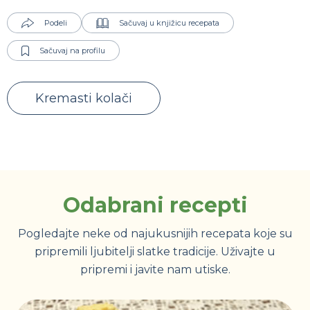
Podeli
Sačuvaj u knjižicu recepata
Sačuvaj na profilu
Kremasti kolači
Odabrani recepti
Pogledajte neke od najukusnijih recepata koje su
pripremili ljubitelji slatke tradicije. Uživajte u
pripremi i javite nam utiske.