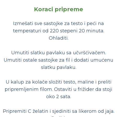
Koraci pripreme
Izmešati sve sastojke za testo i peći na
temperaturi od 220 stepeni 20 minuta.
Ohladiti.
Umutiti slatku pavlaku sa učvršćivačem.
Umutiti ostale sastojke za fil i dodati umućenu
slatku pavlaku.
U kalup za kolače složiti testo, maline i preliti
pripremljenim filom. Ostaviti u frižider da stoji
oko 2 sata.
Pripremiti C želatin i sjediniti sa likerom od jaja.