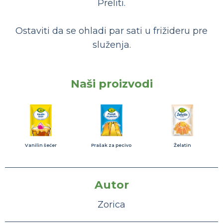
Preliti.
Ostaviti da se ohladi par sati u frižideru pre
služenja.
Naši proizvodi
Vanilin šećer
Prašak za pecivo
Želatin
Autor
Zorica