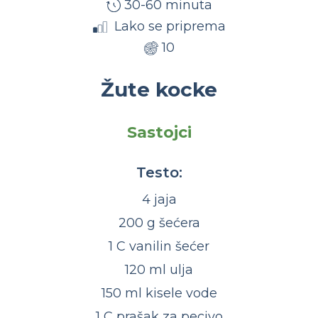
30-60 minuta
Lako se priprema
10
Žute kocke
Sastojci
Testo:
4 jaja
200 g šećera
1 C vanilin šećer
120 ml ulja
150 ml kisele vode
1 C prašak za pecivo