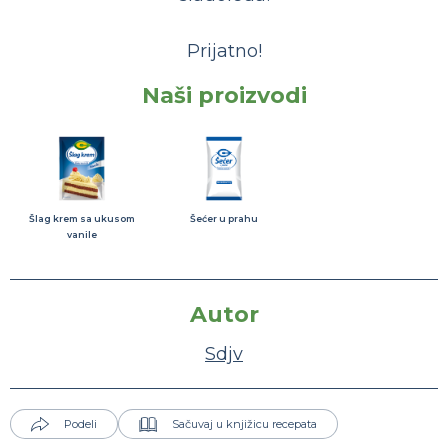
Prijatno!
Naši proizvodi
Šlag krem sa ukusom
Šećer u prahu
vanile
Autor
Sdjv
Podeli
Sačuvaj u knjižicu recepata