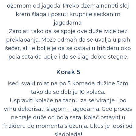
džemom od jagoda. Preko džema naneti sloj
krem šlaga i posuti krupnije seckanim
jagodama.
Zarolati tako da se spoje dve duže ivice bez
preklapanja. Može odmah da se uvalja u prah
šećer, ali je bolje je da se ostavi u frižideru oko
pola sata da upije i da se šlag dobro stegne.
Korak 5
Iseći svaki rolat na po 5 komada dužine 5cm
tako da se dobije 10 kolača.
Uspraviti kolače na tacnu za serviranje i po
vrhu dekorisati šlagom i jagodama. Ceo proces
ne traje duže od pola sata. Kolač ostaviti u
frižideru do momenta služenja. Ukus je lepši od
sladoleda!