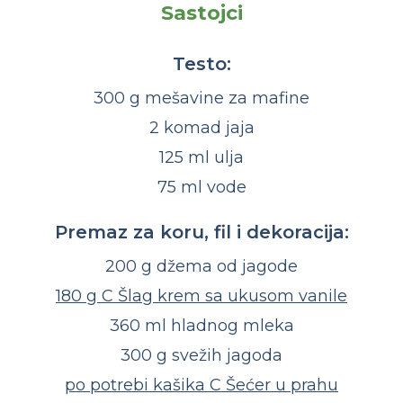
Sastojci
Testo:
300 g mešavine za mafine
2 komad jaja
125 ml ulja
75 ml vode
Premaz za koru, fil i dekoracija:
200 g džema od jagode
180 g C Šlag krem sa ukusom vanile
360 ml hladnog mleka
300 g svežih jagoda
po potrebi kašika C Šećer u prahu