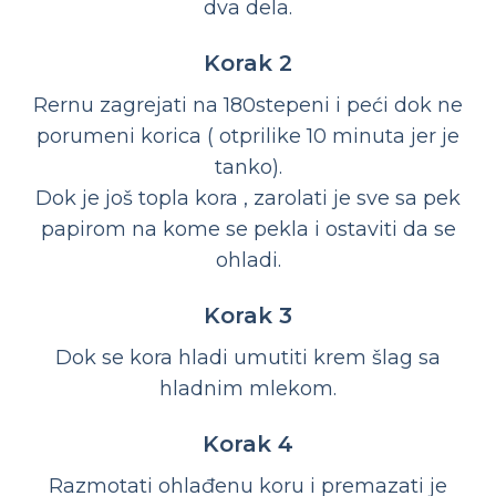
dva dela.
Korak 2
Rernu zagrejati na 180stepeni i peći dok ne
porumeni korica ( otprilike 10 minuta jer je
tanko).
Dok je još topla kora , zarolati je sve sa pek
papirom na kome se pekla i ostaviti da se
ohladi.
Korak 3
Dok se kora hladi umutiti krem šlag sa
hladnim mlekom.
Korak 4
Razmotati ohlađenu koru i premazati je