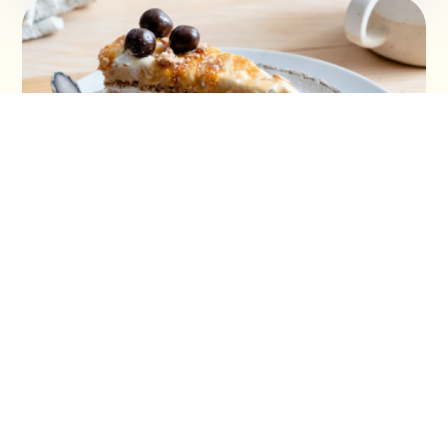
Šeherezada torta