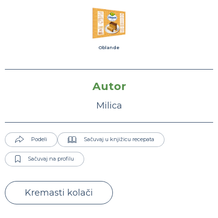
Oblande
Autor
Milica
Podeli
Sačuvaj u knjižicu recepata
Sačuvaj na profilu
Kremasti kolači