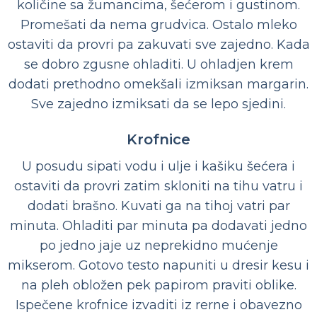
količine sa žumancima, šećerom i gustinom.
Promešati da nema grudvica. Ostalo mleko
ostaviti da provri pa zakuvati sve zajedno. Kada
se dobro zgusne ohladiti. U ohladjen krem
dodati prethodno omekšali izmiksan margarin.
Sve zajedno izmiksati da se lepo sjedini.
Krofnice
U posudu sipati vodu i ulje i kašiku šećera i
ostaviti da provri zatim skloniti na tihu vatru i
dodati brašno. Kuvati ga na tihoj vatri par
minuta. Ohladiti par minuta pa dodavati jedno
po jedno jaje uz neprekidno mućenje
mikserom. Gotovo testo napuniti u dresir kesu i
na pleh obložen pek papirom praviti oblike.
Ispečene krofnice izvaditi iz rerne i obavezno