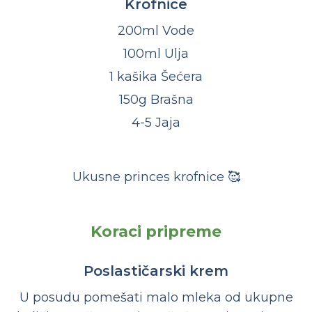
Krofnice
200ml Vode
100ml Ulja
1 kašika Šećera
150g Brašna
4-5 Jaja
Ukusne princes krofnice 🥰
Koraci pripreme
Poslastičarski krem
U posudu pomešati malo mleka od ukupne