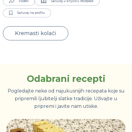
Podeli
Sačuvaj u knjižicu recepata
Sačuvaj na profilu
Kremasti kolači
Odabrani recepti
Pogledajte neke od najukusnijih recepata koje su
pripremili ljubitelji slatke tradicije. Uživajte u
pripremi i javite nam utiske.