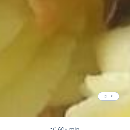
0
60+ min