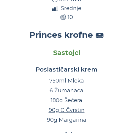
Srednje
10
Princes krofne 🍩
Sastojci
Poslastičarski krem
750ml Mleka
6 Žumanaca
180g Šećera
90g C Čvrstin
90g Margarina