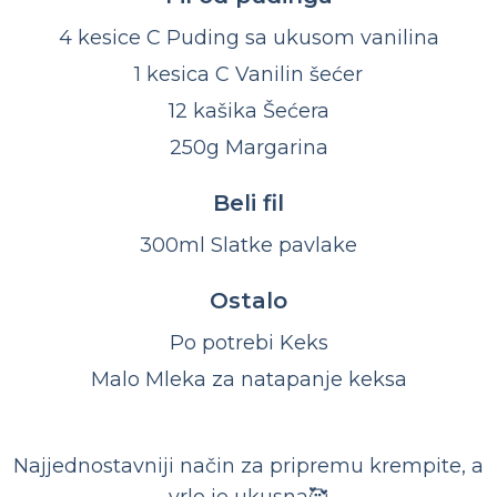
4 kesice C Puding sa ukusom vanilina
1 kesica C Vanilin šećer
12 kašika Šećera
250g Margarina
Beli fil
300ml Slatke pavlake
Ostalo
Po potrebi Keks
Malo Mleka za natapanje keksa
Najjednostavniji način za pripremu krempite, a
vrlo je ukusna🥰