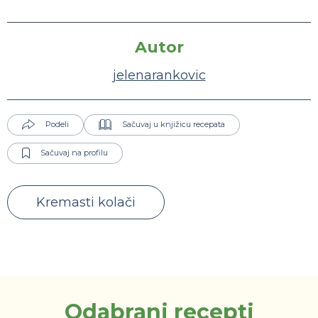
Autor
jelenarankovic
Podeli
Sačuvaj u knjižicu recepata
Sačuvaj na profilu
Kremasti kolači
Odabrani recepti