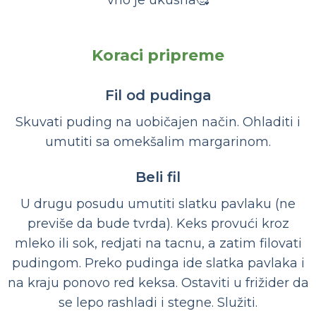
Koraci pripreme
Fil od pudinga
Skuvati puding na uobičajen način. Ohladiti i
umutiti sa omekšalim margarinom.
Beli fil
U drugu posudu umutiti slatku pavlaku (ne
previše da bude tvrda). Keks provući kroz
mleko ili sok, redjati na tacnu, a zatim filovati
pudingom. Preko pudinga ide slatka pavlaka i
na kraju ponovo red keksa. Ostaviti u frižider da
se lepo rashladi i stegne. Služiti.