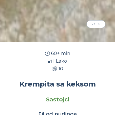
0
60+ min
Lako
10
Krempita sa keksom
Sastojci
Fil od pudinga