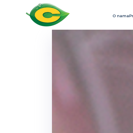
O nama
P