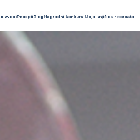
roizvodi
Recepti
Blog
Nagradni konkursi
Moja knjižica recepata