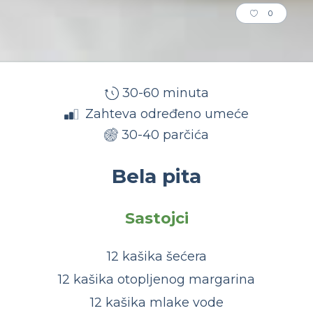
0
30-60 minuta
Zahteva određeno umeće
30-40 parčića
Bela pita
Sastojci
12 kašika šećera
12 kašika otopljenog margarina
12 kašika mlake vode