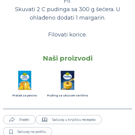
Fil:
Skuvati 2 C pudinga sa 300 g šećera. U
ohlađeno dodati 1 margarin.
Filovati korice.
Naši proizvodi
Prašak za pecivo
Puding sa ukusom vanilina
Podeli
Sačuvaj u knjižicu recepata
Sačuvaj na profilu