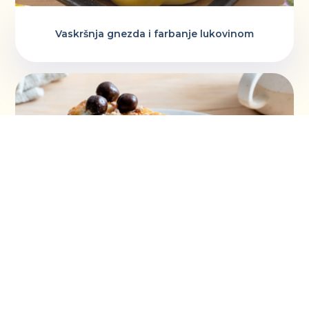
Vaskršnja gnezda i farbanje lukovinom
Šeherezada torta