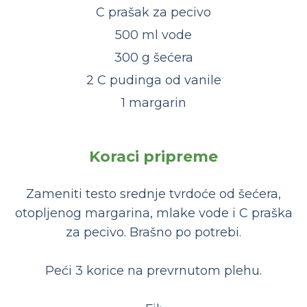
C prašak za pecivo
500 ml vode
300 g šećera
2 C pudinga od vanile
1 margarin
Koraci pripreme
Zameniti testo srednje tvrdoće od šećera,
otopljenog margarina, mlake vode i C praška
za pecivo. Brašno po potrebi.
Peći 3 korice na prevrnutom plehu.