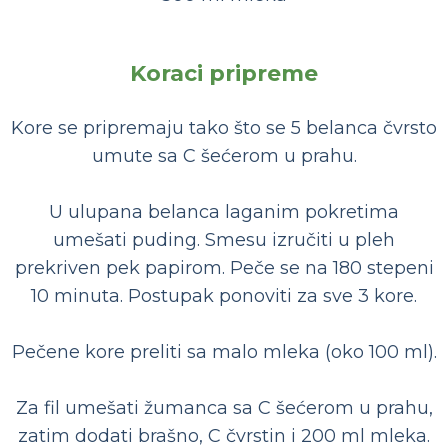
Koraci pripreme
Kore se pripremaju tako što se 5 belanca čvrsto
umute sa C šećerom u prahu.
U ulupana belanca laganim pokretima
umešati puding. Smesu izručiti u pleh
prekriven pek papirom. Peče se na 180 stepeni
10 minuta. Postupak ponoviti za sve 3 kore.
Pečene kore preliti sa malo mleka (oko 100 ml).
Za fil umešati žumanca sa C šećerom u prahu,
zatim dodati brašno, C čvrstin i 200 ml mleka.