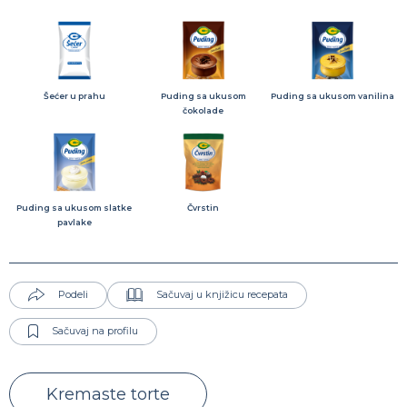
Šećer u prahu
Puding sa ukusom
Puding sa ukusom vanilina
čokolade
Puding sa ukusom slatke
Čvrstin
pavlake
Podeli
Sačuvaj u knjižicu recepata
Sačuvaj na profilu
Kremaste torte