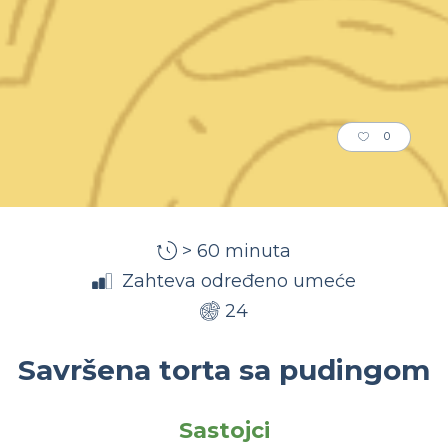
0
> 60 minuta
Zahteva određeno umeće
24
Savršena torta sa pudingom
Sastojci