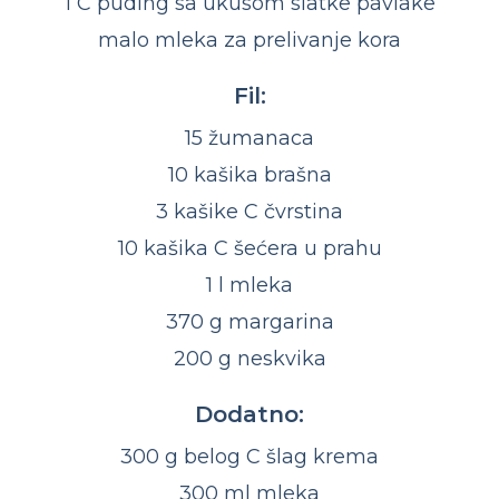
1 C puding sa ukusom slatke pavlake
malo mleka za prelivanje kora
Fil:
15 žumanaca
10 kašika brašna
3 kašike C čvrstina
10 kašika C šećera u prahu
1 l mleka
370 g margarina
200 g neskvika
Dodatno:
300 g belog C šlag krema
300 ml mleka