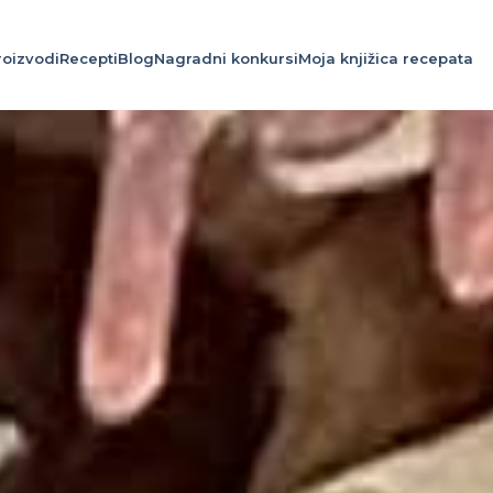
roizvodi
Recepti
Blog
Nagradni konkursi
Moja knjižica recepata