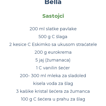
Bella
Sastojci
200 ml slatke pavlake
500 g C šlaga
2 kesice C Eskimko sa ukusom straćatele
200 g eurokrema
5 jaj (žumanaca)
1 C vanilin šećer
200- 300 ml mleka za sladoled
kisela voda za šlag
3 kašike kristal šećera za žumanca
100 g C šećera u prahu za šlag