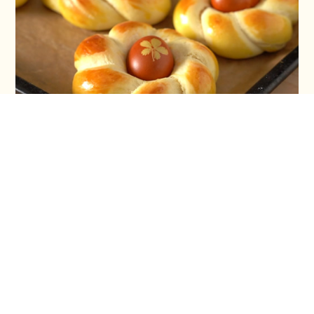
Vaskršnja gnezda i farbanje lukovinom