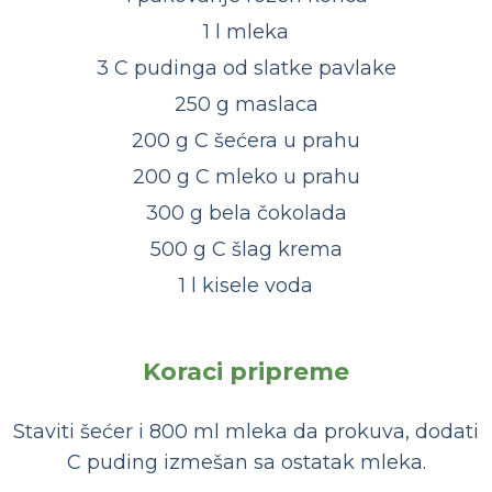
1 l mleka
3 C pudinga od slatke pavlake
250 g maslaca
200 g C šećera u prahu
200 g C mleko u prahu
300 g bela čokolada
500 g C šlag krema
1 l kisele voda
Koraci pripreme
Staviti šećer i 800 ml mleka da prokuva, dodati
C puding izmešan sa ostatak mleka.