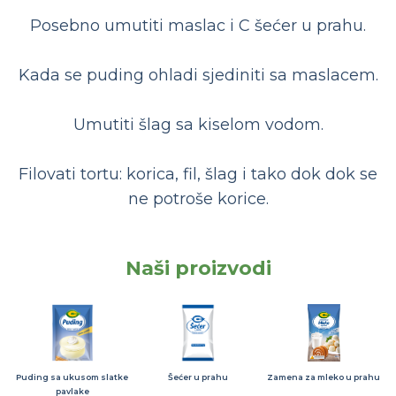
Posebno umutiti maslac i C šećer u prahu.
Kada se puding ohladi sjediniti sa maslacem.
Umutiti šlag sa kiselom vodom.
Filovati tortu: korica, fil, šlag i tako dok dok se
ne potroše korice.
Naši proizvodi
Puding sa ukusom slatke
Šećer u prahu
Zamena za mleko u prahu
pavlake