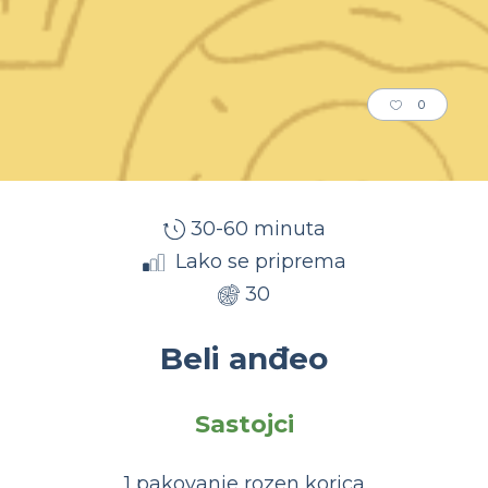
0
30-60 minuta
Lako se priprema
30
Beli anđeo
Sastojci
1 pakovanje rozen korica