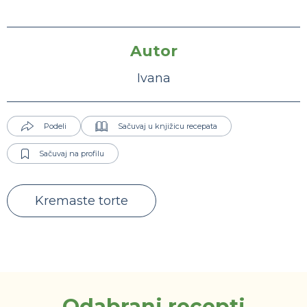
Autor
Ivana
Podeli
Sačuvaj u knjižicu recepata
Sačuvaj na profilu
Kremaste torte
Odabrani recepti