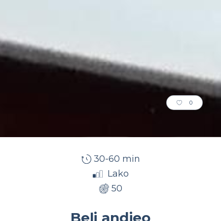
0
30-60 min
Lako
50
Beli andjeo