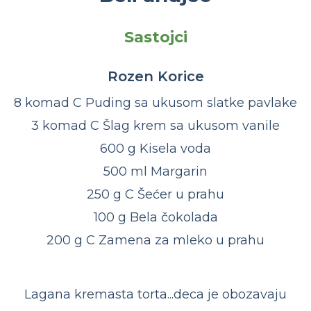
Sastojci
Rozen Korice
8 komad C Puding sa ukusom slatke pavlake
3 komad C Šlag krem sa ukusom vanile
600 g Kisela voda
500 ml Margarin
250 g C Šećer u prahu
100 g Bela čokolada
200 g C Zamena za mleko u prahu
Lagana kremasta torta...deca je obozavaju