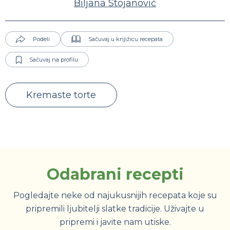
Biljana Stojanović
Podeli
Sačuvaj u knjižicu recepata
Sačuvaj na profilu
Kremaste torte
Odabrani recepti
Pogledajte neke od najukusnijih recepata koje su
pripremili ljubitelji slatke tradicije. Uživajte u
pripremi i javite nam utiske.