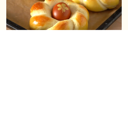
Vaskršnja gnezda i farbanje lukovinom