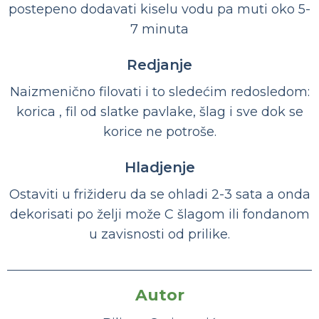
postepeno dodavati kiselu vodu pa muti oko 5-
7 minuta
Redjanje
Naizmenično filovati i to sledećim redosledom:
korica , fil od slatke pavlake, šlag i sve dok se
korice ne potroše.
Hladjenje
Ostaviti u frižideru da se ohladi 2-3 sata a onda
dekorisati po želji može C šlagom ili fondanom
u zavisnosti od prilike.
Autor