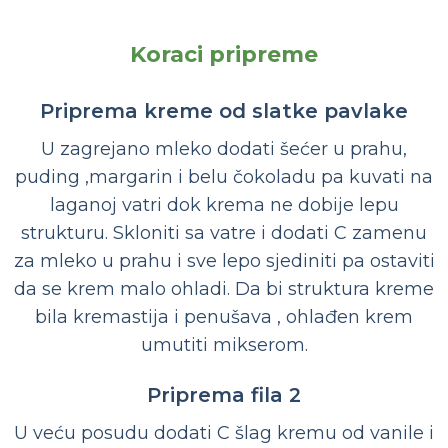
Koraci pripreme
Priprema kreme od slatke pavlake
U zagrejano mleko dodati šećer u prahu,
puding ,margarin i belu čokoladu pa kuvati na
laganoj vatri dok krema ne dobije lepu
strukturu. Skloniti sa vatre i dodati C zamenu
za mleko u prahu i sve lepo sjediniti pa ostaviti
da se krem malo ohladi. Da bi struktura kreme
bila kremastija i penušava , ohlađen krem
umutiti mikserom.
Priprema fila 2
U veću posudu dodati C šlag kremu od vanile i