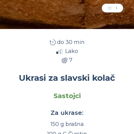
1
do 30 min
Lako
7
Ukrasi za slavski kolač
Sastojci
Za ukrase:
150 g brašna