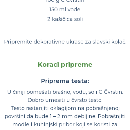
100 g C Čvrstin
150 ml vode
2 kašičica soli
Pripremite dekorativne ukrase za slavski kolač.
Koraci pripreme
Priprema testa:
U činiji pomešati brašno, vodu, so i C Čvrstin.
Dobro umesiti u čvrsto testo.
Testo rastanjiti oklagijom na pobrašnjenoj
površini da bude 1 – 2 mm debljine. Pobrašnjiti
modle i kuhinjski pribor koji se koristi za