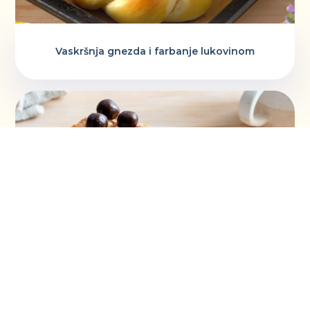
Vaskršnja gnezda i farbanje lukovinom
Šeherezada torta