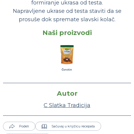
formiranje ukrasa od testa.
Napravljene ukrase od testa staviti da se
prosuše dok spremate slavski kolač.
Naši proizvodi
Čvrstin
Autor
C Slatka Tradicija
Podeli
Sačuvaj u knjižicu recepata