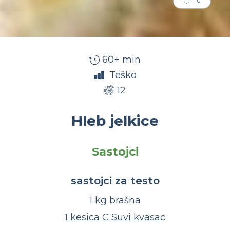
0
60+ min
Teško
12
Hleb jelkice
Sastojci
sastojci za testo
1 kg brašna
1 kesica C Suvi kvasac