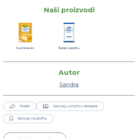
Naši proizvodi
Suvi kvasac
Šećer u prahu
Autor
Sandra
Podeli
Sačuvaj u knjižicu recepata
Sačuvaj na profilu