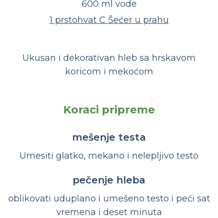
600 ml vode
1 prstohvat C Šećer u prahu
Ukusan i dekorativan hleb sa hrskavom
koricom i mekoćom
Koraci pripreme
mešenje testa
Umesiti glatko, mekano i nelepljivo testo
pečenje hleba
oblikovati uduplano i umešeno testo i peći sat
vremena i deset minuta