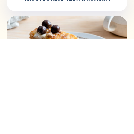
Šeherezada torta