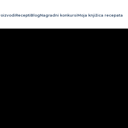
roizvodi
Recepti
Blog
Nagradni konkursi
Moja knjižica recepata