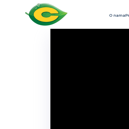
O nama
P