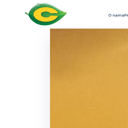
O nama
P