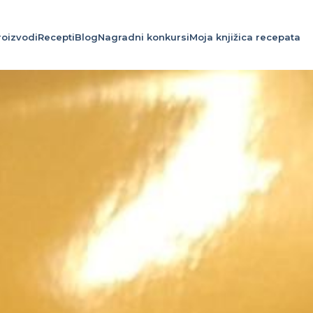
roizvodi
Recepti
Blog
Nagradni konkursi
Moja knjižica recepata