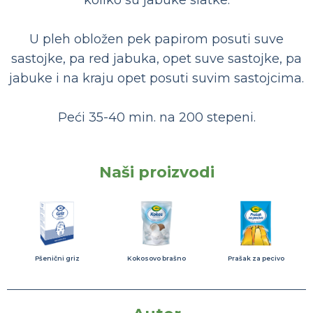
koliko su jabuke slatke.
U pleh obložen pek papirom posuti suve
sastojke, pa red jabuka, opet suve sastojke, pa
jabuke i na kraju opet posuti suvim sastojcima.
Peći 35-40 min. na 200 stepeni.
Naši proizvodi
Pšenični griz
Kokosovo brašno
Prašak za pecivo