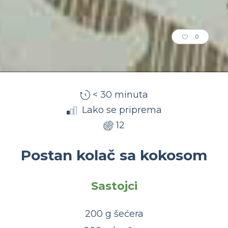
0
< 30 minuta
Lako se priprema
12
Postan kolač sa kokosom
Sastojci
200 g šećera