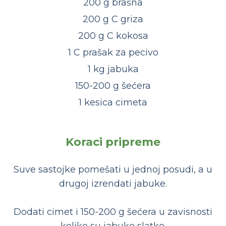
200 g brašna
200 g C griza
200 g C kokosa
1 C prašak za pecivo
1 kg jabuka
150-200 g šećera
1 kesica cimeta
Koraci pripreme
Suve sastojke pomešati u jednoj posudi, a u
drugoj izrendati jabuke.
Dodati cimet i 150-200 g šećera u zavisnosti