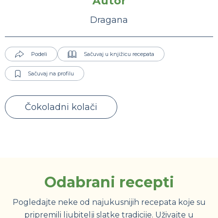
Autor
Dragana
Podeli
Sačuvaj u knjižicu recepata
Sačuvaj na profilu
Čokoladni kolači
Odabrani recepti
Pogledajte neke od najukusnijih recepata koje su
pripremili ljubitelji slatke tradicije. Uživajte u