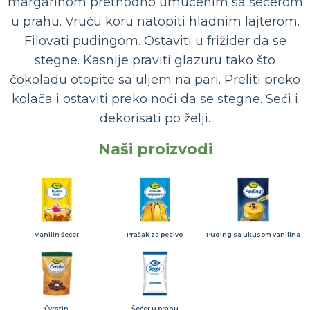
margarinom prethodno umućenim sa šećerom
u prahu. Vruću koru natopiti hladnim lajterom.
Filovati pudingom. Ostaviti u frižider da se
stegne. Kasnije praviti glazuru tako što
čokoladu otopite sa uljem na pari. Preliti preko
kolača i ostaviti preko noći da se stegne. Seći i
dekorisati po želji.
Naši proizvodi
Vanilin šećer
Prašak za pecivo
Puding sa ukusom vanilina
Čvrstin
Šećer u prahu