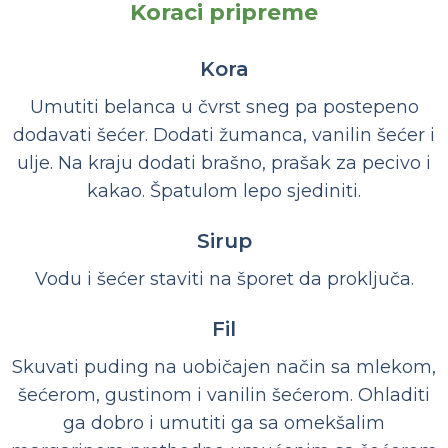
Koraci pripreme
Kora
Umutiti belanca u čvrst sneg pa postepeno
dodavati šećer. Dodati žumanca, vanilin šećer i
ulje. Na kraju dodati brašno, prašak za pecivo i
kakao. Špatulom lepo sjediniti.
Sirup
Vodu i šećer staviti na šporet da proključa.
Fil
Skuvati puding na uobičajen način sa mlekom,
šećerom, gustinom i vanilin šećerom. Ohladiti
ga dobro i umutiti ga sa omekšalim