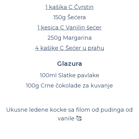
1 kašika C Čvrstin
150g Šećera
1 kesica C Vanilin šećer
250g Margarina
4 kašike C Šećer u prahu
Glazura
100ml Slatke pavlake
100g Crne čokolade za kuvanje
Ukusne ledene kocke sa filom od pudinga od
vanile 🥰