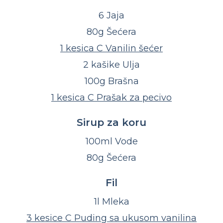
6 Jaja
80g Šećera
1 kesica C Vanilin šećer
2 kašike Ulja
100g Brašna
1 kesica C Prašak za pecivo
Sirup za koru
100ml Vode
80g Šećera
Fil
1l Mleka
3 kesice C Puding sa ukusom vanilina