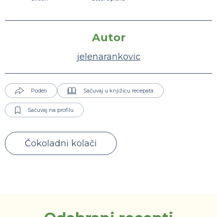
Autor
jelenarankovic
Podeli
Sačuvaj u knjižicu recepata
Sačuvaj na profilu
Čokoladni kolači