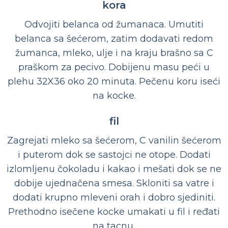
kora
Odvojiti belanca od žumanaca. Umutiti
belanca sa šećerom, zatim dodavati redom
žumanca, mleko, ulje i na kraju brašno sa C
praškom za pecivo. Dobijenu masu peći u
plehu 32X36 oko 20 minuta. Pečenu koru iseći
na kocke.
fil
Zagrejati mleko sa šećerom, C vanilin šećerom
i puterom dok se sastojci ne otope. Dodati
izlomljenu čokoladu i kakao i mešati dok se ne
dobije ujednačena smesa. Skloniti sa vatre i
dodati krupno mleveni orah i dobro sjediniti.
Prethodno isečene kocke umakati u fil i ređati
na tacnu,