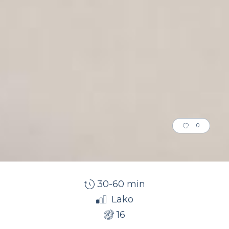
0
30-60 min
Lako
16