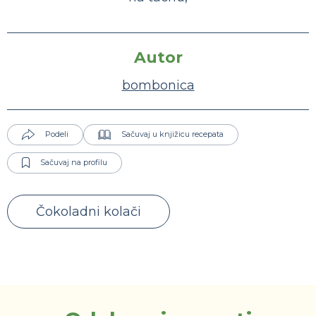
Autor
bombonica
Podeli
Sačuvaj u knjižicu recepata
Sačuvaj na profilu
Čokoladni kolači