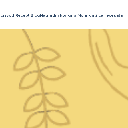
roizvodi
Recepti
Blog
Nagradni konkursi
Moja knjižica recepata