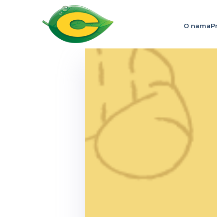
O nama
P