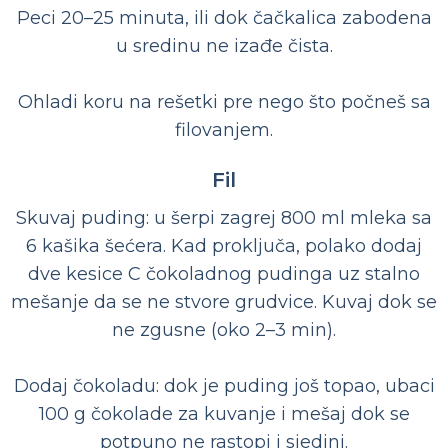
Peci 20–25 minuta, ili dok čačkalica zabodena
u sredinu ne izađe čista.
Ohladi koru na rešetki pre nego što počneš sa
filovanjem.
Fil
Skuvaj puding: u šerpi zagrej 800 ml mleka sa
6 kašika šećera. Kad proključa, polako dodaj
dve kesice C čokoladnog pudinga uz stalno
mešanje da se ne stvore grudvice. Kuvaj dok se
ne zgusne (oko 2–3 min).
Dodaj čokoladu: dok je puding još topao, ubaci
100 g čokolade za kuvanje i mešaj dok se
potpuno ne rastopi i sjedini.