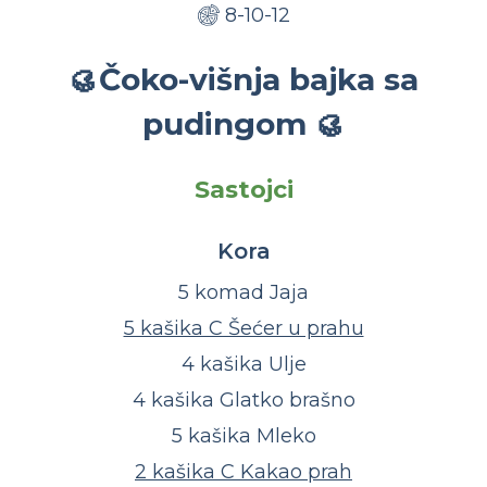
8-10-12
🥮Čoko-višnja bajka sa
pudingom 🥮
Sastojci
Kora
5 komad Jaja
5 kašika C Šećer u prahu
4 kašika Ulje
4 kašika Glatko brašno
5 kašika Mleko
2 kašika C Kakao prah