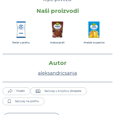
Naši proizvodi
Šećer u prahu
Kakao prah
Prašak za pecivo
Autor
aleksandricsanja
Podeli
Sačuvaj u knjižicu recepata
Sačuvaj na profilu