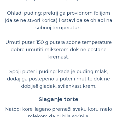
Ohladi puding: prekrij ga providnom folijom
(da se ne stvori korica) i ostavi da se ohladi na
sobnoj temperaturi.
Umuti puter: 150 g putera sobne temperature
dobro umutiti mikserom dok ne postane
kremast.
Spoji puter i puding: kada je puding mlak,
dodaj ga postepeno u puter i mutite dok ne
dobiješ gladak, svilenkast krem.
Slaganje torte
Natopi kore: lagano premaži svaku koru malo
mlekom da bi bila sočnija.