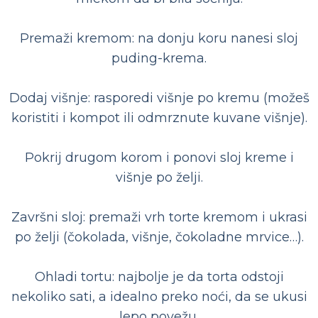
Premaži kremom: na donju koru nanesi sloj
puding-krema.
Dodaj višnje: rasporedi višnje po kremu (možeš
koristiti i kompot ili odmrznute kuvane višnje).
Pokrij drugom korom i ponovi sloj kreme i
višnje po želji.
Završni sloj: premaži vrh torte kremom i ukrasi
po želji (čokolada, višnje, čokoladne mrvice…).
Ohladi tortu: najbolje je da torta odstoji
nekoliko sati, a idealno preko noći, da se ukusi
lepo povežu.