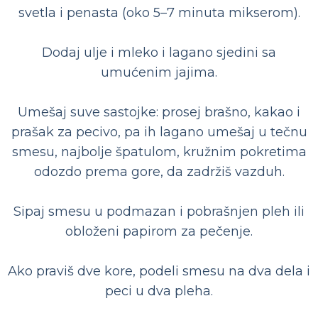
svetla i penasta (oko 5–7 minuta mikserom).
Dodaj ulje i mleko i lagano sjedini sa
umućenim jajima.
Umešaj suve sastojke: prosej brašno, kakao i
prašak za pecivo, pa ih lagano umešaj u tečnu
smesu, najbolje špatulom, kružnim pokretima
odozdo prema gore, da zadržiš vazduh.
Sipaj smesu u podmazan i pobrašnjen pleh ili
obloženi papirom za pečenje.
Ako praviš dve kore, podeli smesu na dva dela i
peci u dva pleha.