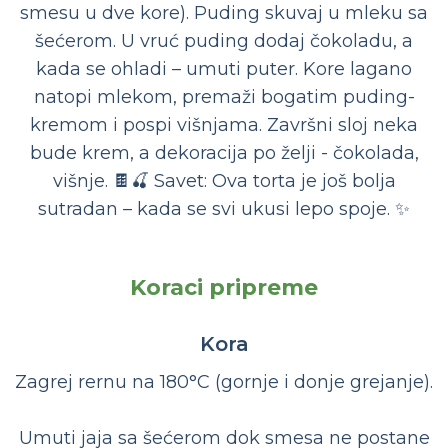
smesu u dve kore). Puding skuvaj u mleku sa
šećerom. U vruć puding dodaj čokoladu, a
kada se ohladi – umuti puter. Kore lagano
natopi mlekom, premaži bogatim puding-
kremom i pospi višnjama. Završni sloj neka
bude krem, a dekoracija po želji - čokolada,
višnje. 🍫🍒 Savet: Ova torta je još bolja
sutradan – kada se svi ukusi lepo spoje. ✨
Koraci pripreme
Kora
Zagrej rernu na 180°C (gornje i donje grejanje).
Umuti jaja sa šećerom dok smesa ne postane