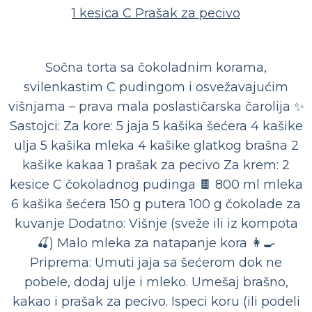
1 kesica C Prašak za pecivo
Sočna torta sa čokoladnim korama,
svilenkastim C pudingom i osvežavajućim
višnjama – prava mala poslastičarska čarolija ✨
Sastojci: Za kore: 5 jaja 5 kašika šećera 4 kašike
ulja 5 kašika mleka 4 kašike glatkog brašna 2
kašike kakaa 1 prašak za pecivo Za krem: 2
kesice C čokoladnog pudinga 🍫 800 ml mleka
6 kašika šećera 150 g putera 100 g čokolade za
kuvanje Dodatno: Višnje (sveže ili iz kompota
🍒) Malo mleka za natapanje kora 👩‍🍳
Priprema: Umuti jaja sa šećerom dok ne
pobele, dodaj ulje i mleko. Umešaj brašno,
kakao i prašak za pecivo. Ispeci koru (ili podeli