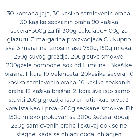
30 komada jaja, 30 kašika samlevenih oraha,
30 kaşika seckanih oraha 90 kašika
šećera+300g za fil 300g čokolade+100g za
glazuru, 3 margarina proizvodjača C ukupno
sva 3 mararina iznosi masu 750g, 150g mleka,
250g suvog groždja, 200g suve smokve,
200gžele bombone, sok od 1 limuna i 3kašike
brašna. 1. kora 10 belanceta, 20kašika šećera, 10
kašika samlevenih oraha, 10 kašika seckanih
oraha 12 kašika brašna. 2. kora sve isto samo
staviti 200g groždja isto umutiti kao prvu. 3.
kora ista kao i prva+200g seckane smokve. Fil:
150g mleko prokuvari sa 300g šećera, dodaj
250g samlevenih oraha i skuvaj dok se ne
stegne, kada se ohladi dodaj ohladjen