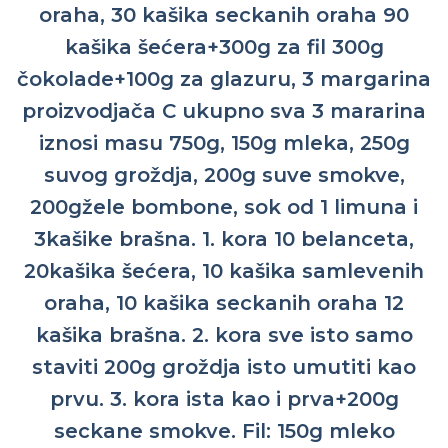
oraha, 30 kašika seckanih oraha 90
kašika šećera+300g za fil 300g
čokolade+100g za glazuru, 3 margarina
proizvodjača C ukupno sva 3 mararina
iznosi masu 750g, 150g mleka, 250g
suvog groždja, 200g suve smokve,
200gžele bombone, sok od 1 limuna i
3kašike brašna. 1. kora 10 belanceta,
20kašika šećera, 10 kašika samlevenih
oraha, 10 kašika seckanih oraha 12
kašika brašna. 2. kora sve isto samo
staviti 200g groždja isto umutiti kao
prvu. 3. kora ista kao i prva+200g
seckane smokve. Fil: 150g mleko