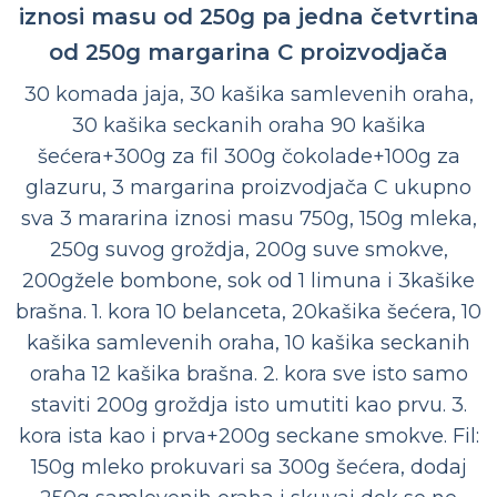
iznosi masu od 250g pa jedna četvrtina
od 250g margarina C proizvodjača
30 komada jaja, 30 kašika samlevenih oraha,
30 kašika seckanih oraha 90 kašika
šećera+300g za fil 300g čokolade+100g za
glazuru, 3 margarina proizvodjača C ukupno
sva 3 mararina iznosi masu 750g, 150g mleka,
250g suvog groždja, 200g suve smokve,
200gžele bombone, sok od 1 limuna i 3kašike
brašna. 1. kora 10 belanceta, 20kašika šećera, 10
kašika samlevenih oraha, 10 kašika seckanih
oraha 12 kašika brašna. 2. kora sve isto samo
staviti 200g groždja isto umutiti kao prvu. 3.
kora ista kao i prva+200g seckane smokve. Fil:
150g mleko prokuvari sa 300g šećera, dodaj