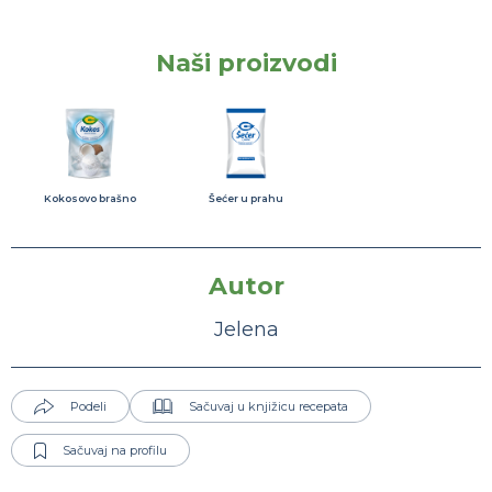
Naši proizvodi
Kokosovo brašno
Šećer u prahu
Autor
Jelena
Podeli
Sačuvaj u knjižicu recepata
Sačuvaj na profilu