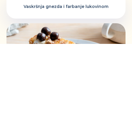
Vaskršnja gnezda i farbanje lukovinom
Šeherezada torta