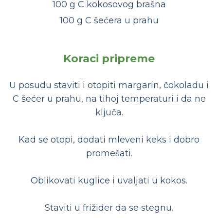
100 g C kokosovog brašna
100 g C šećera u prahu
Koraci pripreme
U posudu staviti i otopiti margarin, čokoladu i
C šećer u prahu, na tihoj temperaturi i da ne
ključa.
Kad se otopi, dodati mleveni keks i dobro
promešati.
Oblikovati kuglice i uvaljati u kokos.
Staviti u frižider da se stegnu.