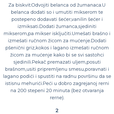
Za biskvit:Odvojiti belanca od žumanaca.U
belanca dodati so i umutiti mikserom te
postepeno dodavati šećer,vanilin šećer i
izmiksati.Dodati žumanca,sjediniti
mikserom,pa mikser isključiti.Umešati brašno i
izmešati ručnom žicom za mućenje.Dodati
pšenični griz,kokos i lagano izmešati ručnom
žicom za mućenje kako bi se svi sastohci
sjedinili.Pekač premazati uljem,posuti
brašnom,usiti pripremljenu smesu,poravnati i
lagano podići i spustiti na radnu površinu da se
istisnu mehurići.Peći u dobro zagrejanoj rerni
na 200 stepeni 20 minuta (bez otvaranja
rerne).
2