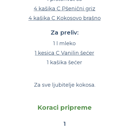
4 kašika C Pšenični griz
4 kašika C Kokosovo brašno
Za preliv:
1 l mleko
1 kesica C Vanilin šećer
1 kašika šećer
Za sve ljubitelje kokosa.
Koraci pripreme
1