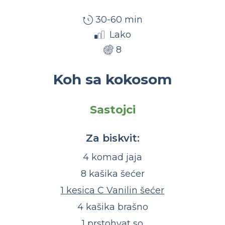
30-60 min
Lako
8
Koh sa kokosom
Sastojci
Za biskvit:
4 komad jaja
8 kašika šećer
1 kesica C Vanilin šećer
4 kašika brašno
1 prstohvat so