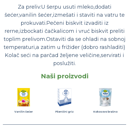
Za preliv:U šerpu usuti mleko,dodati
šećer,vanilin šećer,izmešati i staviti na vatru te
prokuvati.Pečeni biskvit izvaditi iz
rerne,izbockati čačkalicom i vruć biskvit preliti
toplim prelivom.Ostaviti da se ohladi na sobnoj
temperaturi,a zatim u frižider (dobro rashladiti)
Kolač seći na parčad željene veličine,servirati i
poslužiti.
Naši proizvodi
Vanilin šećer
Pšenični griz
Kokosovo brašno