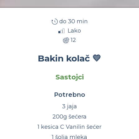
do 30 min
Lako
12
Bakin kolač 💛
Sastojci
Potrebno
3 jaja
200g šećera
1 kesica C Vanilin šećer
1 šolja mleka