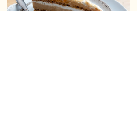
Šeherezada torta