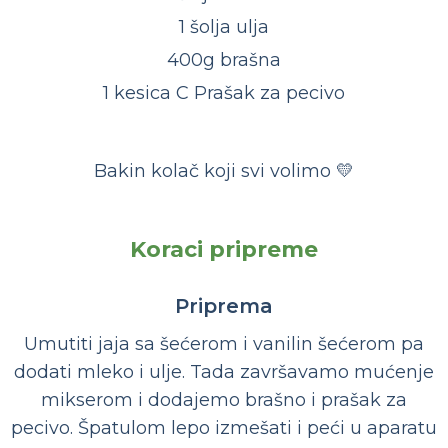
1 šolja ulja
400g brašna
1 kesica C Prašak za pecivo
Bakin kolač koji svi volimo 💛
Koraci pripreme
Priprema
Umutiti jaja sa šećerom i vanilin šećerom pa
dodati mleko i ulje. Tada završavamo mućenje
mikserom i dodajemo brašno i prašak za
pecivo. Špatulom lepo izmešati i peći u aparatu