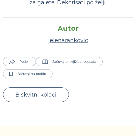
za galete. Dekorisati po želji.
Autor
jelenarankovic
Podeli
Sačuvaj u knjižicu recepata
Sačuvaj na profilu
Biskvitni kolači