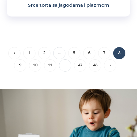
Srce torta sa jagodama i plazmom
‹
1
2
...
5
6
7
8
9
10
11
...
47
48
›