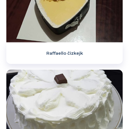
Raffaello čizkejk