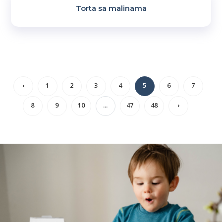
Torta sa malinama
‹
1
2
3
4
5
6
7
8
9
10
...
47
48
›