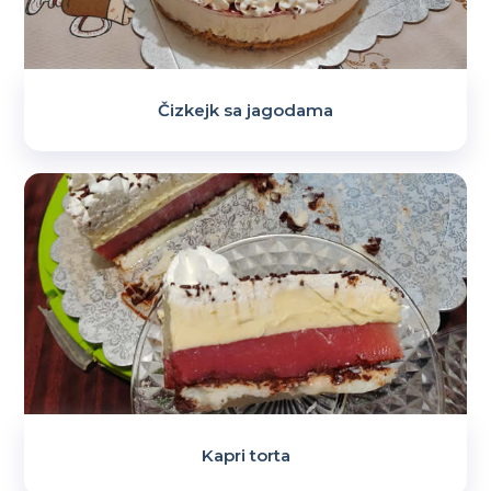
Čizkejk sa jagodama
Kapri torta